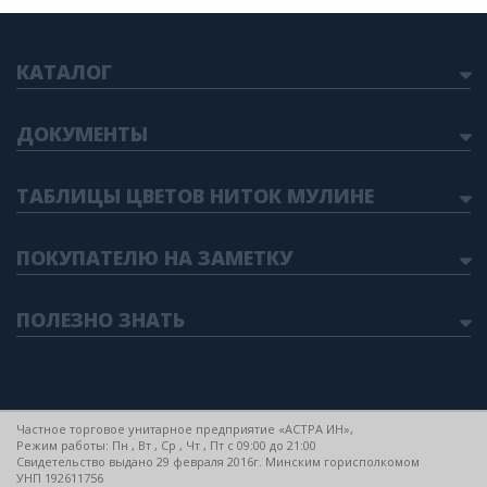
КАТАЛОГ
ДОКУМЕНТЫ
ТАБЛИЦЫ ЦВЕТОВ НИТОК МУЛИНЕ
ПОКУПАТЕЛЮ НА ЗАМЕТКУ
ПОЛЕЗНО ЗНАТЬ
Частное торговое унитарное предприятие «АСТРА ИН»,
Режим работы: Пн , Вт , Ср , Чт , Пт c 09:00 до 21:00
Свидетельство выдано 29 февраля 2016г. Минским горисполкомом
УНП 192611756