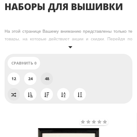
НАБОРЫ ДЛЯ ВЫШИВКИ
На этой странице Вашему вниманию представлены только те
товары, на которые действуют акции и скидки. Перейдя по
"
Вышивка крестом
"
ссылке на страницу каталога
, вы
увидите еще больше наборов для вышивки в технике счетный
крест от ведущих производителей:
СРАВНИТЬ
0
https://astrain.by/vyshivka_krestom/
12
24
48