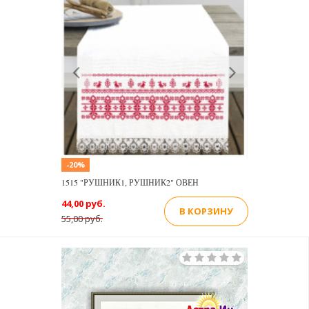
Previous
Next
-20%
1515 "РУШНИК1, РУШНИК2" ОВЕН
44,00 руб.
В КОРЗИНУ
55,00 руб.