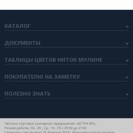
КАТАЛОГ
ДОКУМЕНТЫ
ТАБЛИЦЫ ЦВЕТОВ НИТОК МУЛИНЕ
ПОКУПАТЕЛЮ НА ЗАМЕТКУ
ПОЛЕЗНО ЗНАТЬ
Частное торговое унитарное предприятие «АСТРА ИН»,
Режим работы: Пн , Вт , Ср , Чт , Пт c 09:00 до 21:00
Свидетельство выдано 29 февраля 2016г. Минским горисполкомом