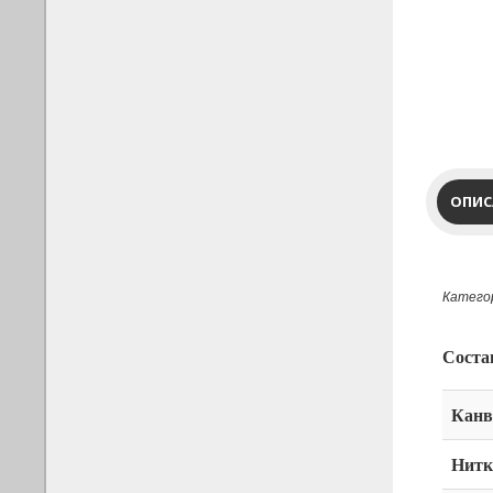
ОПИС
Категор
Соста
Канв
Нитк