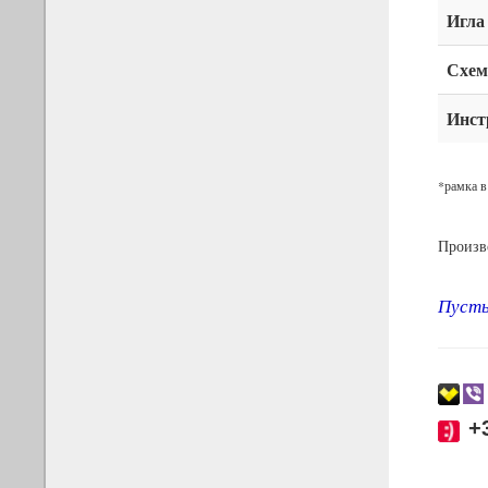
Игла
Схем
Инст
*рамка в
Произв
Пусть
+