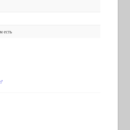
м есть
х
!