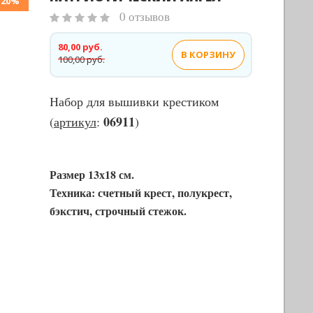
-20%
0 отзывов
80,00 руб.
В КОРЗИНУ
100,00 руб.
Набор для вышивки крестиком
06911
(
артикул
:
)
Размер 13х18 см.
Техника: счетный крест, полукрест,
бэкстич, строчный стежок.