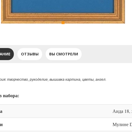
АНИЕ
ОТЗЫВЫ
ВЫ СМОТРЕЛИ
ия: творчество, рукоделие, вышивка картина, цветы, ангел.
в набора:
а
Аида 18,
и
Мулине D