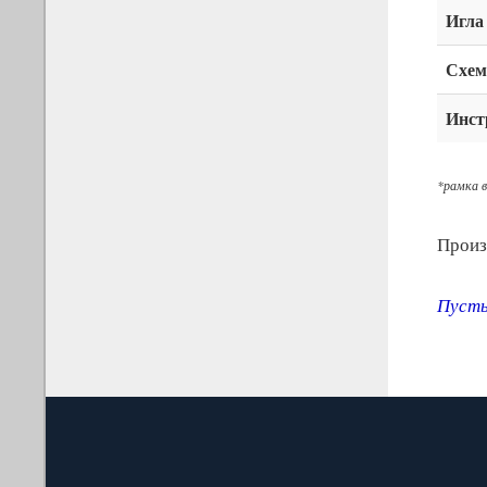
Игла
Схем
Инст
*рамка в
Произ
Пусть