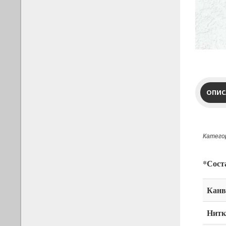
ОПИС
Категор
*Сост
Канв
Нитк