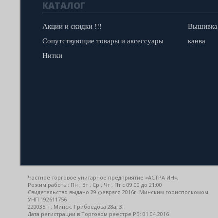
КАТАЛОГ
Акции и скидки !!!
Вышивка
Сопутствующие товары и аксессуары
канва
Нитки
Частное торговое унитарное предприятие «АСТРА ИН»,
Режим работы: Пн , Вт , Ср , Чт , Пт c 09:00 до 21:00
Свидетельство выдано 29 февраля 2016г. Минским горисполкомом
УНП 192611756
220035. г. Минск, Грибоедова 28а, 3.
Дата регистрации в Торговом реестре РБ: 01.04.2016