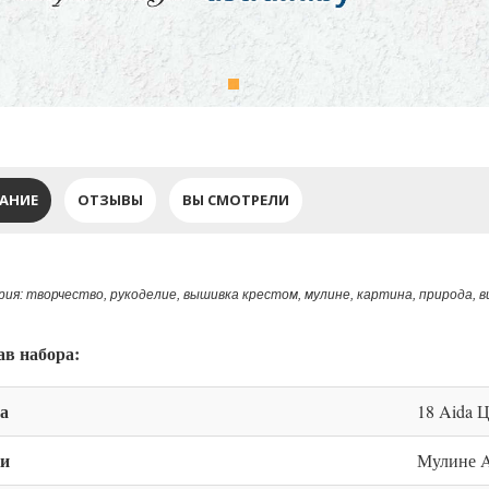
АНИЕ
ОТЗЫВЫ
ВЫ СМОТРЕЛИ
ия: творчество, рукоделие, вышивка крестом, мулине, картина, природа, 
ав набора:
а
18 Aida Ц
и
Мулине A