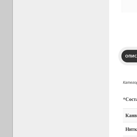
ОПИС
Категор
*Сост
Канв
Нитк