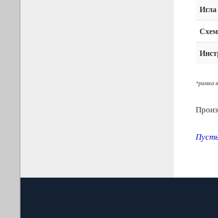
Игла
Схем
Инст
*рамка в
Произ
Пусть