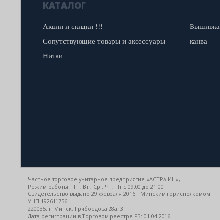
КАТАЛОГ
Акции и скидки !!!
Вышивка
Сопутствующие товары и аксессуары
канва
Нитки
Частное торговое унитарное предприятие «АСТРА ИН»,
Режим работы: Пн , Вт , Ср , Чт , Пт c 09:00 до 21:00
Свидетельство выдано 29 февраля 2016г. Минским горисполкомом
УНП 192611756
220035. г. Минск, Грибоедова 28а, 3.
Дата регистрации в Торговом реестре РБ: 01.04.2016