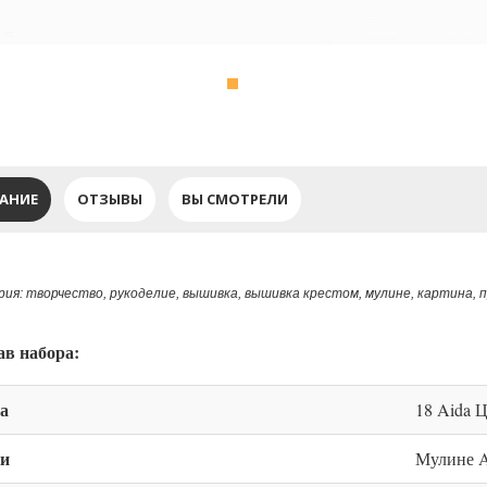
АНИЕ
ОТЗЫВЫ
ВЫ СМОТРЕЛИ
ия: творчество, рукоделие, вышивка, вышивка крестом, мулине, картина, п
ав набора:
а
18 Aida 
и
Мулине A