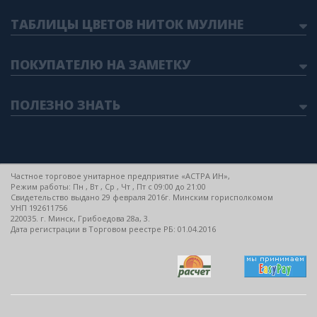
ТАБЛИЦЫ ЦВЕТОВ НИТОК МУЛИНЕ
ПОКУПАТЕЛЮ НА ЗАМЕТКУ
ПОЛЕЗНО ЗНАТЬ
Частное торговое унитарное предприятие «АСТРА ИН»,
Режим работы: Пн , Вт , Ср , Чт , Пт c 09:00 до 21:00
Свидетельство выдано 29 февраля 2016г. Минским горисполкомом
УНП 192611756
220035. г. Минск, Грибоедова 28а, 3.
Дата регистрации в Торговом реестре РБ: 01.04.2016