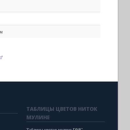
ом
х
!
ТАБЛИЦЫ ЦВЕТОВ НИТОК
МУЛИНЕ
Таблицы цветов мулине DMC