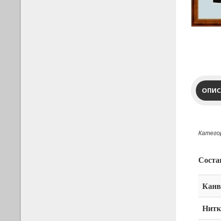
ОПИС
Категор
Соста
Канв
Нитк