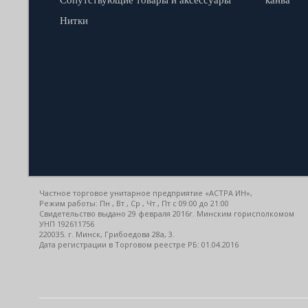
Нитки
Частное торговое унитарное предприятие «АСТРА ИН»,
Режим работы: Пн , Вт , Ср , Чт , Пт c 09:00 до 21:00
Свидетельство выдано 29 февраля 2016г. Минским горисполкомом
УНП 192611756
220035. г. Минск, Грибоедова 28а, 3.
Дата регистрации в Торговом реестре РБ: 01.04.2016