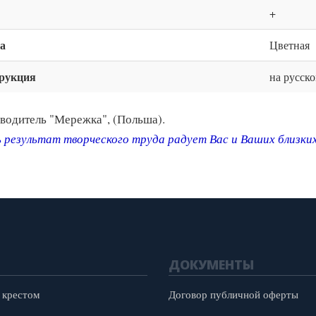
+
а
Цветная
рукция
на русск
водитель "Мережка", (Польша).
 результат творческого труда радует Вас и Ваших близки
ДОКУМЕНТЫ
 крестом
Договор публичной оферты