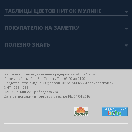
ТАБЛИЦЫ ЦВЕТОВ НИТОК МУЛИНЕ
ПОКУПАТЕЛЮ НА ЗАМЕТКУ
ПОЛЕЗНО ЗНАТЬ
Частное торговое унитарное предприятие «АСТРА ИН»,
Режим работы: Пн , Вт , Ср , Чт , Пт c 09:00 до 21:00
Свидетельство выдано 29 февраля 2016г. Минским горисполкомом
УНП 192611756
220035. г. Минск, Грибоедова 28а, 3.
Дата регистрации в Торговом реестре РБ: 01.04.2016