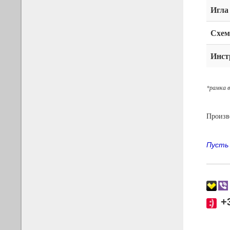
Игла
Схем
Инст
*рамка в
Произво
Пусть
+