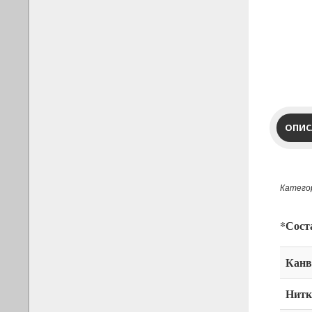
ОПИС
Категор
*Сост
Канв
Нитк