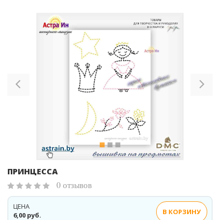
Previous
Ne
ПРИНЦЕССА
0 отзывов
ЦЕНА
В КОРЗИНУ
6,00 руб.