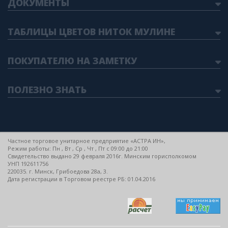
ДОКУМЕНТЫ
ТАБЛИЦЫ ЦВЕТОВ НИТОК МУЛИНЕ
ПОКУПАТЕЛЮ НА ЗАМЕТКУ
ПОЛЕЗНО ЗНАТЬ
Частное торговое унитарное предприятие «АСТРА ИН»,
Режим работы: Пн , Вт , Ср , Чт , Пт c 09:00 до 21:00
Свидетельство выдано 29 февраля 2016г. Минским горисполкомом
УНП 192611756
220035. г. Минск, Грибоедова 28а, 3.
Дата регистрации в Торговом реестре РБ: 01.04.2016